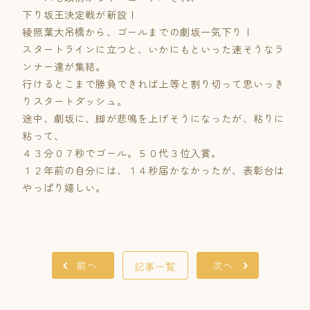
下り坂王決定戦が新設！
綾照葉大吊橋から、ゴールまでの劇坂一気下り！
スタートラインに立つと、いかにもといった速そうなラ
ンナー達が集結。
行けるとこまで勝負できれば上等と割り切って思いっき
りスタートダッシュ。
途中、劇坂に、脚が悲鳴を上げそうになったが、粘りに
粘って、
４３分０７秒でゴール。５０代３位入賞。
１２年前の自分には、１４秒届かなかったが、表彰台は
やっぱり嬉しい。
前へ
次へ
記事一覧