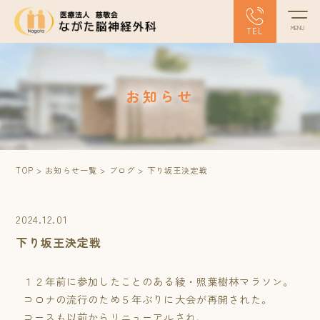
TEL
お知らせ
TOP
>
お知らせ一覧
>
ブログ
>
下り坂王決定戦
2024.12.01
下り坂王決定戦
１２年前に参加したことのある綾・照葉樹林マラソン。
コロナの流行のため５年ぶりに大会が再開された。
コースも以前からリニューアルされ、