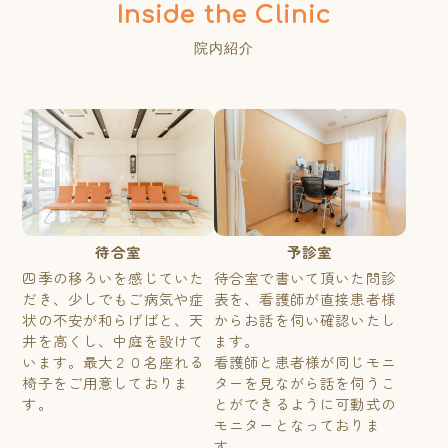
院内紹介
待合室
予診室
四季の移ろいを感じていた
待合室で書いて頂いた問診
だき、少しでもご病気や症
表を、看護師が直接患者様
状の不安が和らげばと、天
からお話を伺い確認いたし
井を高くし、中庭を設けて
ます。
います。最大２０名座れる
看護師と患者様が同じモニ
椅子をご用意しておりま
ターを見ながら話を伺うこ
す。
とができるように可動式の
モニターとなっておりま
す。