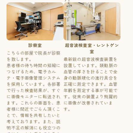
診察室
超音波検査室・レントゲン
室
こちらの部屋で院長が診察
を致します。
最新鋭の超音波検査装置を
患者様の待ち時間の短縮に
設置しています。頚動脈の
つなげるため、電子カル
血管の厚さを計ることで全
テ・電子画像管理システム
身の動脈硬化の進行具合を
を採用しています。各部署
正確に測定できます。血管
で行った検査結果が、すぐ
年齢を測定する事が可能で
に画像モニターに転送され
す。従来の装置より飛躍的
ます。これらの画面を、患
に画像が改善されていま
者様に間近でごらん頂くこ
す。
とで、情報を共有したいと
考えております。また、説
明不足の解消にも役立つの