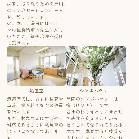
状を、取り除くための専用
のリラクゼーションルーム
を、設けています。
火、木、土曜日にはベテラ
ンの鍼灸治療の先生に来て
いただき、鍼灸治療を受け
て頂けます。
処置室
シンボルツリー
処置室では、おもに検査や
当院のシンボルツリーは
点滴、傷を縫うなどの処置
欅（けやき） です。
を行います。
四季の移り変わりに合わせ
また、救急患者にすばやく
て表情を変えることから、
対応できるように救急車の
長く日本で愛されてきた樹
出入り口を設けてありま
木です。成長すると枝葉が
す。
きれいな扇のように分かれ