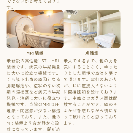
ではないかと考えておりま
す。
MRI装置
点滴室
最新鋭の高性能1.5T MRI
最大で４名まで、他の方を
装置です。病気の早期発見
気にすることなく、ゆった
に大いに役立つ機械です。
りとした環境で点滴を受け
くも膜下出血の原因となる
て頂けます。電灯のあかり
脳動脈瘤や、症状のない初
が、目に直接入らないよう
期の脳梗塞など病気の早期
に間接照明を設けておりま
発見・治療に大いに役立つ
す。中庭とのガラス扉は開
機械です。当院のMRIは圧
放することができ、緑のそ
迫感・閉塞感が少ない構造
よかぜを感じながら横にな
となっており、また、他の
って頂けたらと思っており
MRI装置より音が静かな設
ます。
計になっています。閉所恐